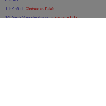
14h Créteil
· Cinémas du Palais
14h Saint-Maur-des-Fossés ·
Cinéma Le Lido
14h30 Fontenay-sous-Bois
· Cinéma Le Kosmos
mer 11·2
10h15
Arcueil
·
Esp. J. Vilar
sam 14·2
14h Vincennes ·
Cinéma Le Vincennes
Introduction à la
technique du stop-motion
ven 20·2
09h30 Vincennes
·
Esp. Sorano
sam 21·2