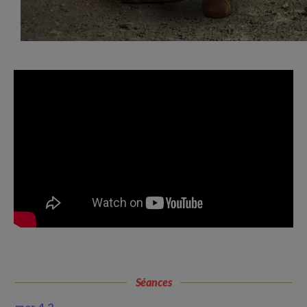
Séances
mer 4·2