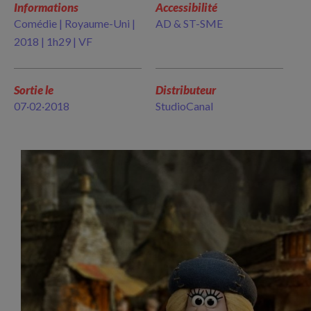
Informations
Accessibilité
Comédie | Royaume-Uni |
AD & ST-SME
2018 | 1h29 | VF
Sortie le
Distributeur
07·02·2018
StudioCanal