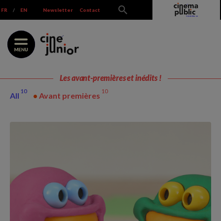
Skip
FR
/
EN
Newsletter
Contact
to
content
Les avant-premières et inédits !
10
10
All
•
Avant premières