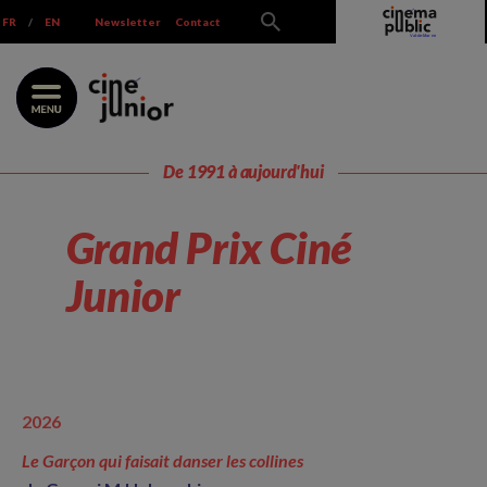
Skip
FR
/
EN
Newsletter
Contact
to
content
De 1991 à aujourd'hui
Grand Prix Ciné
Junior
2026
Le Garçon qui faisait danser les collines