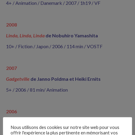
4+ / Animation / Danemark / 2007 / 1h19 / VF
2008
Linda, Linda, Linda
de Nobuhiro Yamashita
10+ / Fiction / Japon / 2006 / 114 min / VOSTF
2007
Gadgetville
de Janno Poldma et Heiki Ernits
5+ / 2006 / 81 min/ Animation
2006
Saimir
de Francesco Munzi
Nous utilisons des cookies sur notre site web pour vous
offrir l'expérience la plus pertinente en mémorisant vos
14+/ 2004 / 98 min /Fiction / Italie