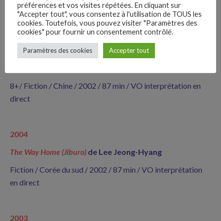
préférences et vos visites répétées. En cliquant sur
"Accepter tout", vous consentez à l'utilisation de TOUS les
cookies. Toutefois, vous pouvez visiter "Paramètres des
cookies" pour fournir un consentement contrôlé.
2005
–
Un Grand Ciel d’été
de
Li Jixian
Paramètres des cookies
Accepter tout
Follow Us
Titre original : Wang Shouxian de Xiatian
8+/ Fiction / Chine / 2002 / 87 min / VO interprétation en
direct
2004
The Way Home (Jiburo)
de Lee Jeong-Hyang
Fiction / Corée du sud / 2002 / 87 min / VO interprétation
en direct
2003