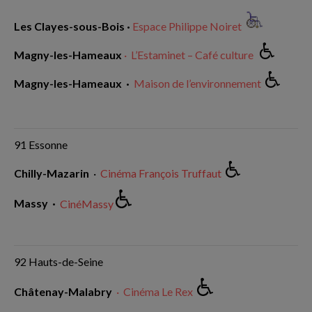
Les Clayes-sous-Bois ·
Espace Philippe Noiret
Magny-les-Hameaux
·
L’Estaminet – Café culture
Magny-les-Hameaux ·
Maison de l’environnement
91 Essonne
Chilly-Mazarin
·
Cinéma François Truffaut
Massy
·
CinéMassy
92 Hauts-de-Seine
Châtenay-Malabry
· Cinéma Le Rex