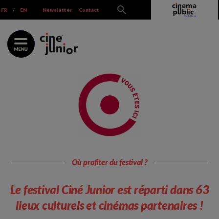
Skip
FR
/
EN
Newsletter
Contact
to
content
Où profiter du festival ?
Le festival Ciné Junior est réparti dans 63
lieux culturels et cinémas partenaires !