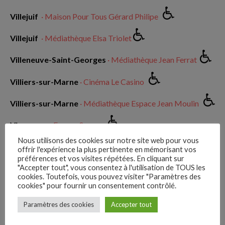
Villejuif
· Maison Pour Tous Gérard Philipe
Villejuif
· Médiathèque Elsa Triolet
Villeneuve-Saint-Georges
· Médiathèque Jean Ferrat
Villiers-sur-Marne
· Cinéma Le Casino
Villiers-sur-Marne
· Médiathèque Espace Jean Moulin
Vincennes
· Espace Sorano
Nous utilisons des cookies sur notre site web pour vous
Vincennes
· Cinéma Le Vincennes
offrir l'expérience la plus pertinente en mémorisant vos
préférences et vos visites répétées. En cliquant sur
"Accepter tout", vous consentez à l'utilisation de TOUS les
Vincennes
· Médiathèque Coeur de Ville
cookies. Toutefois, vous pouvez visiter "Paramètres des
cookies" pour fournir un consentement contrôlé.
Vitry-sur-Seine
· 3 Cinés Robespierre
–
Paramètres des cookies
Accepter tout
Follow Us
Vitry-sur-Seine
· MAC VAL