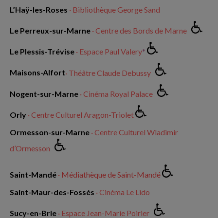
L’Haÿ-les-Roses
· Bibliothèque George Sand
Le Perreux-sur-Marne
· Centre des Bords de Marne
Le Plessis-Trévise
· Espace Paul Valery
*
Maisons-Alfort
· Théâtre Claude Debussy
Nogent-sur-Marne
· Cinéma Royal Palace
Orly
· Centre Culturel Aragon-Triolet
Ormesson-sur-Marne
· Centre Culturel Wladimir
d’Ormesson
Saint-Mandé
· Médiathèque de Saint-Mandé
Saint-Maur-des-Fossés
· Cinéma Le Lido
Sucy-en-Brie
· Espace Jean-Marie Poirier