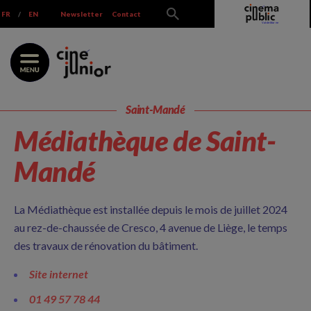
Skip
FR
/
EN
Newsletter
Contact
to
content
Saint-Mandé
Médiathèque de Saint-
Mandé
La Médiathèque est installée depuis le mois de juillet 2024
au rez-de-chaussée de Cresco, 4 avenue de Liège, le temps
des travaux de rénovation du bâtiment.
Site internet
01 49 57 78 44