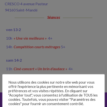
CRESCO 4 avenue Pasteur
94160 Saint-Mandé
Séances
ven 13
·
2
10h
« Une vie meilleure »
4+
14h
Comp
étition courts métrages
5+
sam 14
·
2
11h
Cin
é-concert « Un brin d’audace »
4+
15h
Jacob et les chiens qui parlent
5+
Nous utilisons des cookies sur notre site web pour vous
offrir l'expérience la plus pertinente en mémorisant vos
préférences et vos visites répétées. En cliquant sur
"Accepter tout", vous consentez à l'utilisation de TOUS les
Pour plus d’informations :
cookies. Toutefois, vous pouvez visiter "Paramètres des
cookies" pour fournir un consentement contrôlé.
cliquez sur les
pour savoir de quel atelier il s’agit
–