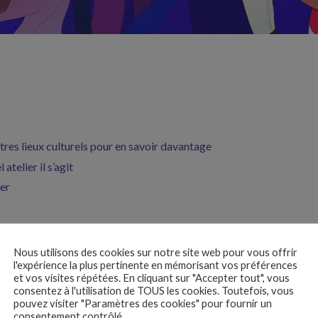
tres lieux culturels pour en savoir davantage
atelier il s’agit
er
Nous utilisons des cookies sur notre site web pour vous offrir
scolaires, merci de contacter votre cinéma de proximité.
l'expérience la plus pertinente en mémorisant vos préférences
et vos visites répétées. En cliquant sur "Accepter tout", vous
consentez à l'utilisation de TOUS les cookies. Toutefois, vous
pouvez visiter "Paramètres des cookies" pour fournir un
consentement contrôlé.
Une co-production