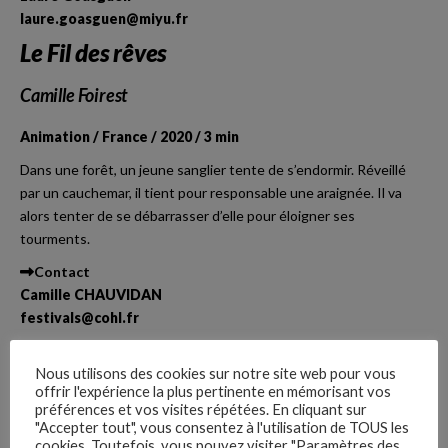
laure.goasguen@miyu.fr
Le Fil des rêves
Camille Foirest
Animation / France / 2020 / 3 min
Dans une forêt, un jeune sanglier tente de s’endormir. Réveillé
par un cauchemar, il tient pour responsable une araignée. Il va
alors tenter de se débarrasser d’elle pour éloigner ses
tourments.
Contact
Camille CHAUVIDAN
festivals@cohl.fr
Apple Tree Man
Nous utilisons des cookies sur notre site web pour vous
offrir l'expérience la plus pertinente en mémorisant vos
Alla Vartanyan
préférences et vos visites répétées. En cliquant sur
"Accepter tout", vous consentez à l'utilisation de TOUS les
Animation / Russie / 2020 / 11 min / Sans dialogue
cookies. Toutefois, vous pouvez visiter "Paramètres des