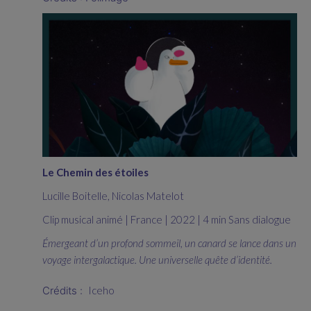
Le Chemin des étoiles
Lucille Boitelle, Nicolas Matelot
Clip musical animé | France | 2022 | 4 min Sans dialogue
Émergeant d’un profond sommeil, un canard se lance dans un
voyage intergalactique. Une universelle quête d’identité.
Crédits :
Iceho