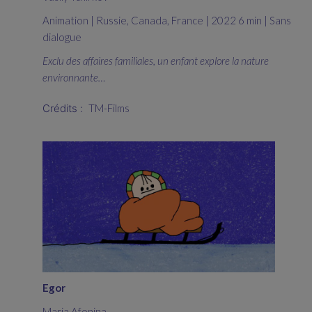
Animation | Russie, Canada, France | 2022 6 min | Sans
dialogue
Exclu des affaires familiales, un enfant explore la nature
environnante…
Crédits :
TM-Films
Egor
Maria Afonina