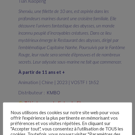
Tian Xiaopeng
Shenxiu, une fillette de 10 ans, est aspirée dans les
profondeurs marines durant une croisière familiale. Elle
découvre l’univers fantastique des abysses, un monde
inconnu peuplé d’incroyables créatures. Dans ce lieu
mystérieux émerge le Restaurant des abysses, dirigé par
l’emblématique Capitaine Nanhe. Poursuivis par le Fantôme
Rouge, leur route sera semée d’épreuves et de nombreux
secrets. Leur odyssée sous-marine ne fait que commencer.
À partir de 11 ans et +
Animation | Chine | 2023 | VOSTF I 1h52
Distributeur :
KMBO
Téléchargez la fiche du film
Nous utilisons des cookies sur notre site web pour vous
offrir l'expérience la plus pertinente en mémorisant vos
préférences et vos visites répétées. En cliquant sur
"Accepter tout", vous consentez à l'utilisation de TOUS les
cookies. Toutefois, vous pouvez visiter "Paramètres des