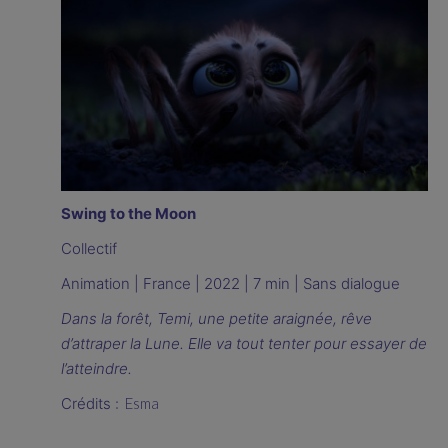
Swing to the Moon
Collectif
Animation | France | 2022 | 7 min | Sans dialogue
Dans la forêt, Temi, une petite araignée, rêve
d’attraper la Lune. Elle va tout tenter pour essayer de
l’atteindre.
Crédits :
Esma