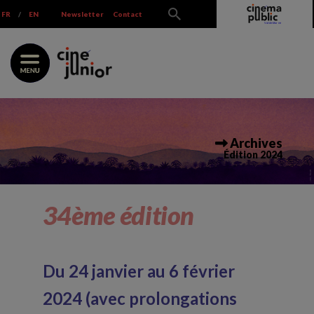
Skip
FR
/
EN
Newsletter
Contact
to
content
Archives
Édition 2024
34ème édition
Du 24 janvier au 6 février
2024 (avec prolongations