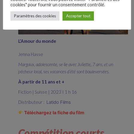
cookies" pour fournir un consentement contrôlé.
–
Paramètres des cookies
Accepter tout
Follow Us
L’Amour du monde
Jenna Hasse
Margaux, adolescente, se lie avec Juliette, 7 ans, et un
pêcheur local, ses vacances d’été sont bouleversées.
À partir de 11 ans et +
Fiction | Suisse | 2023 I 1 h 16
Distributeur :
Latido Films
Téléchargez la fiche du film
Compétition courts