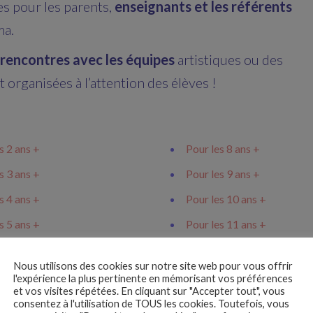
es pour les parents,
enseignants et les référents
ma.
rencontres avec les équipes
artistiques ou des
 organisées à l’attention des élèves !
s 2 ans +
Pour les 8 ans +
s 3 ans +
Pour les 9 ans +
s 4 ans +
Pour les 10 ans +
s 5 ans +
Pour les 11 ans +
s 6 ans +
Pour les 12 ans +
Nous utilisons des cookies sur notre site web pour vous offrir
s 7 ans +
Pour les 13 ans +
l'expérience la plus pertinente en mémorisant vos préférences
et vos visites répétées. En cliquant sur "Accepter tout", vous
consentez à l'utilisation de TOUS les cookies. Toutefois, vous