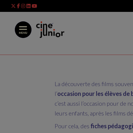
Skip
to
content
La découverte des films souvent
l’
occasion pour les élèves de
c’est aussi l’occasion pour de n
leurs enfants, après les films d
Pour cela, des
fiches pédagog