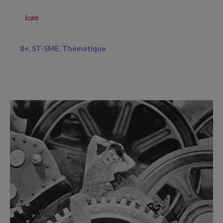
Icare
8+
ST-SME
Thématique