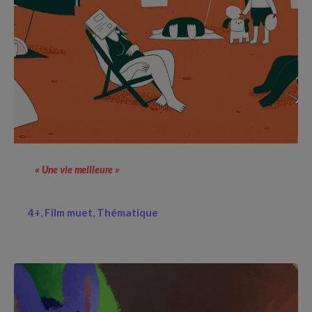
« Une vie meilleure »
4+
Film muet
Thématique