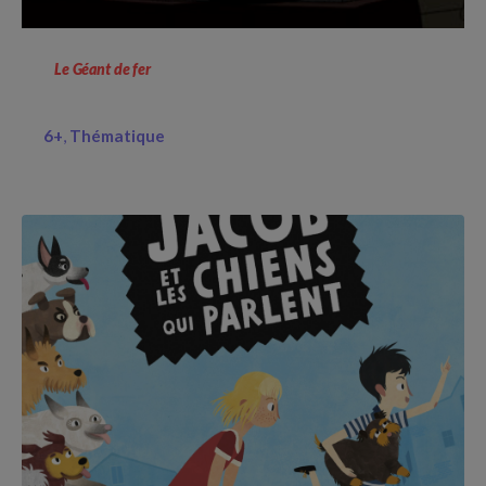
Le Géant de fer
6+
Thématique