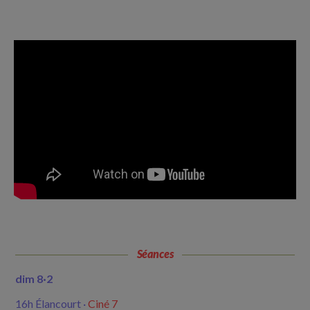
Séances
dim 8·2
16h Élancourt ·
Ciné 7