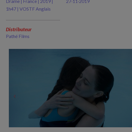
Drame | France | 2019 |
27·11·2019
1h47 | VOSTF Anglais
Distributeur
Pathé Films