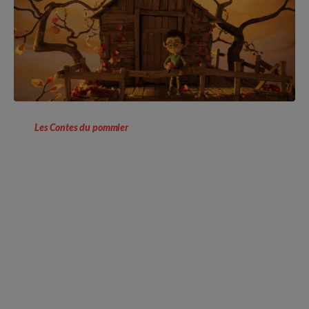
Les Contes du pommier
7+
Avant premières
Film de clôture