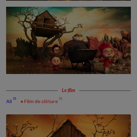
Le film
01
01
All
•
Film de clôture