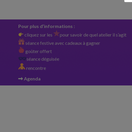
Pour plus d’informations :
cliquez sur les
pour savoir de quel atelier il s’agit
séance festive avec cadeaux à gagner
goûter offert
séance déguisée
rencontre
Agenda