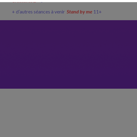
Créatures 2 »
3+
+ d
’
autres séances à venir
Stand by me
11+