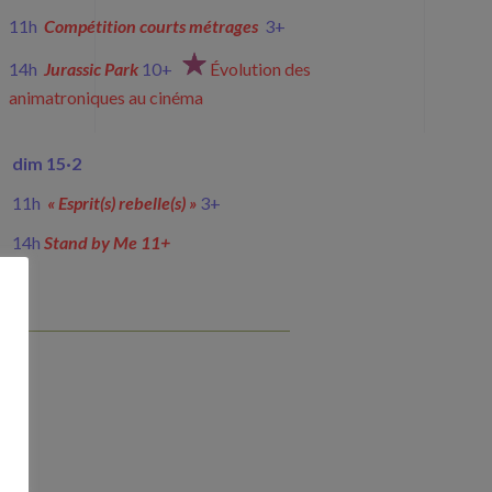
11h
Comp
étition courts métrages
3+
14h
Jurassic Park
10+
Évolution des
animatroniques au cinéma
dim 15·2
11h
« Esprit(s) rebelle(s) »
3+
14h
Stand by Me 11+