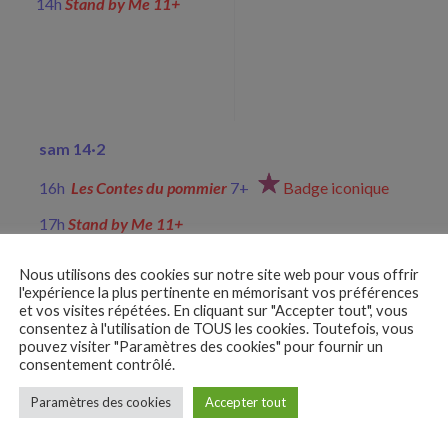
14h
Stand by Me 11+
sam 14·
2
16h
Les Contes du pommier
7+
Badge iconique
17h
Stand by Me 11+
Nous utilisons des cookies sur notre site web pour vous offrir
l'expérience la plus pertinente en mémorisant vos préférences
Et plus encore ...
et vos visites répétées. En cliquant sur "Accepter tout", vous
consentez à l'utilisation de TOUS les cookies. Toutefois, vous
pouvez visiter "Paramètres des cookies" pour fournir un
mar 24
·
2
consentement contrôlé.
16h
Comp
étition courts métrages
3+
Paramètres des cookies
Accepter tout
+ d
’
autres séances à venir
« Les Toutes Petites