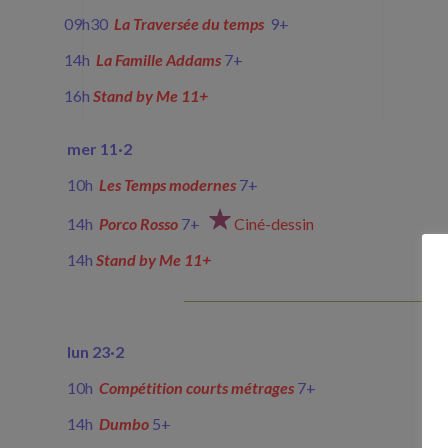
09h30
La Travers
ée du temps
9+
14h
La Famille Addams
7+
16h
Stand by Me 11+
mer 11
·
2
10h
Les Temps modernes
7+
14h
Porco Rosso
7+
Ciné-dessin
14h
Stand by Me 11+
lun 23
·
2
10h
Comp
étition courts métrages
7+
14h
Dumbo
5+