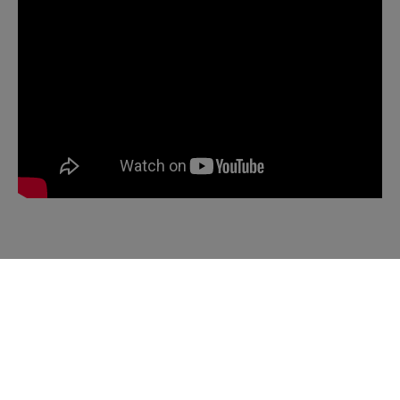
Séances
mer 4·2
14h Le Perreux-sur-Marne
· Centre des Bords de Marne
14h Saint-Denis
· Cinéma L’Écran
14h Vitry-sur-Seine
· 3 Cinés Robespierre