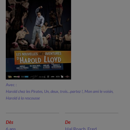
Avec :
Harold chez les Pirates, Un, deux, trois…partez !, Mon ami le voisin,
Harold à la rescousse
Dès
De
6 ans
Hal Roach, Fred