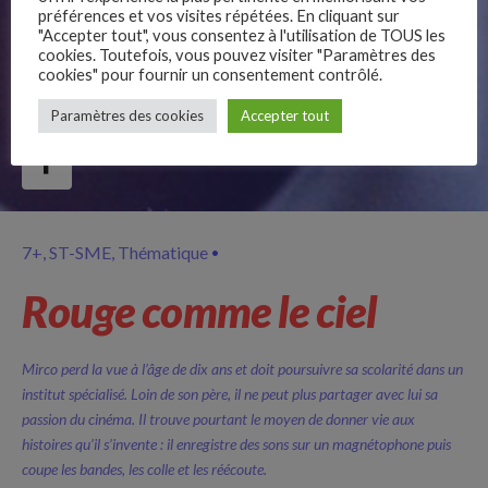
préférences et vos visites répétées. En cliquant sur
"Accepter tout", vous consentez à l'utilisation de TOUS les
cookies. Toutefois, vous pouvez visiter "Paramètres des
cookies" pour fournir un consentement contrôlé.
–
Paramètres des cookies
Accepter tout
Follow Us
7+
ST-SME
Thématique
Rouge comme le ciel
Mirco perd la vue à l’âge de dix ans et doit poursuivre sa scolarité dans un
institut spécialisé. Loin de son père, il ne peut plus partager avec lui sa
passion du cinéma. Il trouve pourtant le moyen de donner vie aux
histoires qu’il s’invente : il enregistre des sons sur un magnétophone puis
coupe les bandes, les colle et les réécoute.