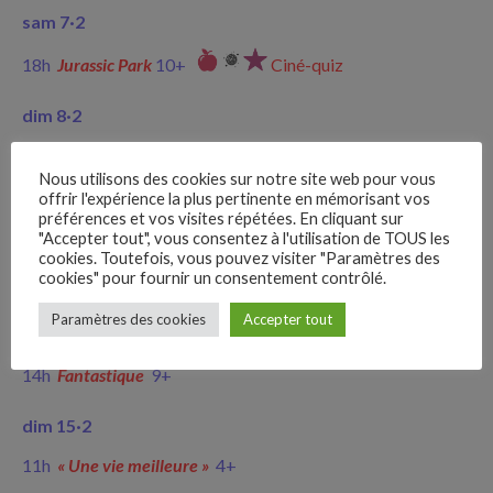
sam 7·2
18h
Jurassic Park
10+
Ciné-quiz
dim 8
·
2
10h15
« Esprit(s) rebelle(s) »
3+
Nous utilisons des cookies sur notre site web pour vous
offrir l'expérience la plus pertinente en mémorisant vos
mer 11
·
2
préférences et vos visites répétées. En cliquant sur
"Accepter tout", vous consentez à l'utilisation de TOUS les
10h30
Une vie meilleure
4+
cookies. Toutefois, vous pouvez visiter "Paramètres des
cookies" pour fournir un consentement contrôlé.
14h
SOS Fantômes
10+
–
Paramètres des cookies
Accepter tout
Follow Us
sam 14
·
2
14h
Fantastique
9+
dim 15
·
2
11h
« Une vie meilleure »
4+