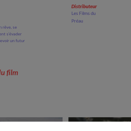
Distributeur
Les Films du
Préau
n rêve, se
ent s’évader
revoir un futur
du film