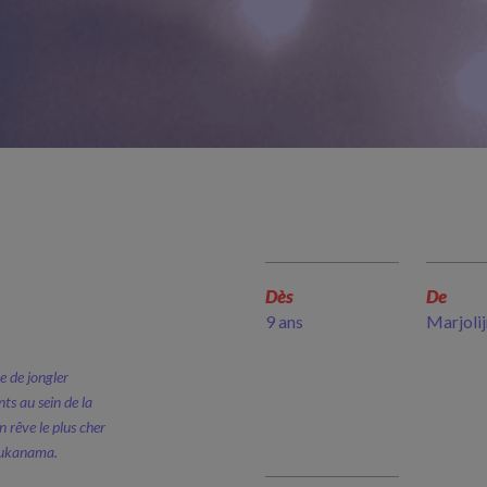
Dès
De
9 ans
Marjolij
e de jongler
nts au sein de la
n rêve le plus cher
moukanama.