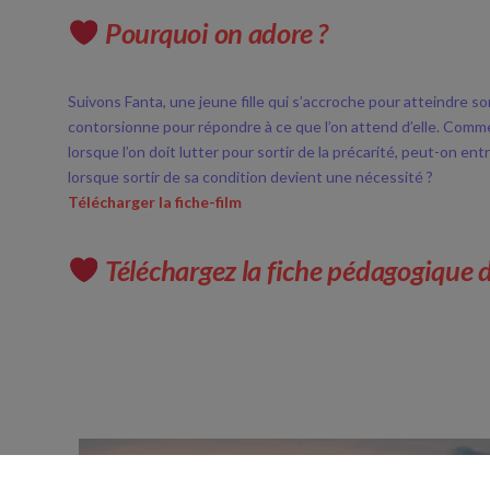
Pourquoi on adore ?
Suivons Fanta, une jeune fille qui s’accroche pour atteindre so
contorsionne pour répondre à ce que l’on attend d’elle. Comm
lorsque l’on doit lutter pour sortir de la précarité, peut-on ent
lorsque sortir de sa condition devient une nécessité ?
Télécharger la fiche-film
Téléchargez la fiche pédagogique 