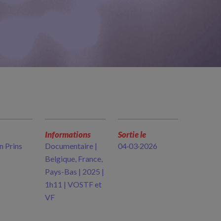
Informations
Sortie le
n Prins
Documentaire |
04·03·2026
Belgique, France,
Pays-Bas | 2025 |
1h11 | VOSTF et
VF