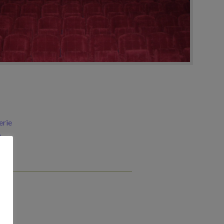
erie
a