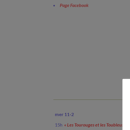
Page Facebook
mer 11
·
2
15h
« Les Tourouges et les Toubleus »