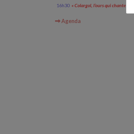
16h30
« Colargol, l’ours qui chante »
2
Agenda