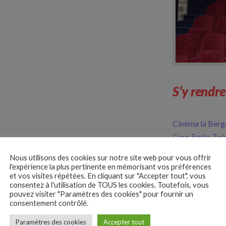
S’y rendre
Cinéma la Berg
Cour Emile Zol
77370 Nangis
Nous utilisons des cookies sur notre site web pour vous offrir
l'expérience la plus pertinente en mémorisant vos préférences
Séances
et vos visites répétées. En cliquant sur "Accepter tout", vous
consentez à l'utilisation de TOUS les cookies. Toutefois, vous
pouvez visiter "Paramètres des cookies" pour fournir un
consentement contrôlé.
4+
Paramètres des cookies
Accepter tout