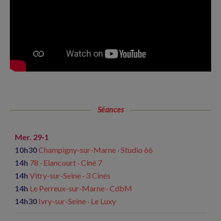
Séances
Mer. 29·1
10h30
Champigny-sur-Marne · Studio 66
14h
78 · Elancourt · Ciné 7
14h
Vitry-sur-Seine · 3 Cinés
14h
Le Perreux-sur-Marne · CdbM
14h30
Ivry-sur-Seine · Le Luxy