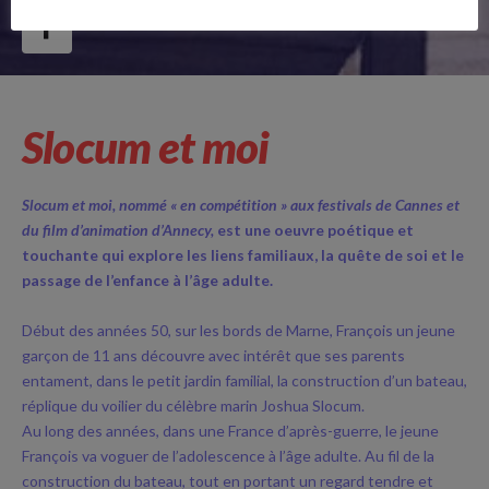
Follow Us
Slocum et moi
Slocum et moi, nommé « en compétition » aux festivals de Cannes et
du film d’animation d’Annecy,
est une oeuvre poétique et
touchante qui explore les liens familiaux, la quête de soi et le
passage de l’enfance à l’âge adulte.
Début des années 50, sur les bords de Marne, François un jeune
garçon de 11 ans découvre avec intérêt que ses parents
entament, dans le petit jardin familial, la construction d’un bateau,
réplique du voilier du célèbre marin Joshua Slocum.
Au long des années, dans une France d’après-guerre, le jeune
François va voguer de l’adolescence à l’âge adulte. Au fil de la
construction du bateau, tout en portant un regard tendre et