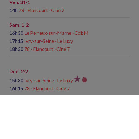
Ven. 31·1
14h
78 · Elancourt · Ciné 7
Sam. 1·2
16h30
Le Perreux-sur-Marne · CdbM
17h15
Ivry-sur-Seine · Le Luxy
18h30
78 · Elancourt · Ciné 7
Dim. 2·2
15h30
Ivry-sur-Seine · Le Luxy
16h15
78 · Elancourt · Ciné 7
Mer. 5·2
14h
Arcueil · Esp. J. Vilar
Ce film est également à retrouver aux
Cinémas du Palais ·
Créteil
et à l’
Esp. J. Vilar · Arcueil
. Plus d'informations auprès