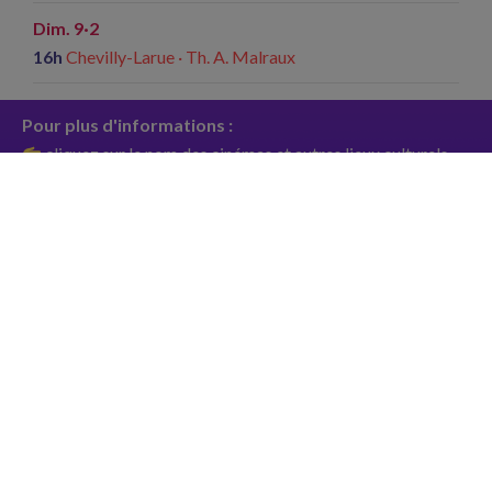
Dim. 9·2
16h
Chevilly-Larue · Th. A. Malraux
Pour plus d'informations :
cliquez sur le nom des cinémas et autres lieux culturels
pour en savoir davantage
cliquez sur les
pour savoir de quel atelier il s'agit
séance festive avec cadeaux à gagner
goûter offert
Film suivant
Slocum et moi