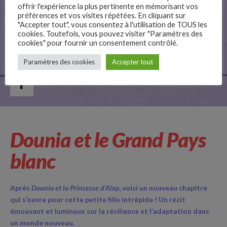
offrir l'expérience la plus pertinente en mémorisant vos
préférences et vos visites répétées. En cliquant sur
"Accepter tout", vous consentez à l'utilisation de TOUS les
cookies. Toutefois, vous pouvez visiter "Paramètres des
cookies" pour fournir un consentement contrôlé.
–
Paramètres des cookies
Accepter tout
Follow Us
Dounia et le Grand Pays
blanc
Après
Dounia et la Princesse d’Alep
, voici un nouveau chapitre
qui s’ouvre pour cette petite fille intrépide ! Un récit
émouvant et lumineux sur la résilience et l’adaptation dans
un monde nouveau.