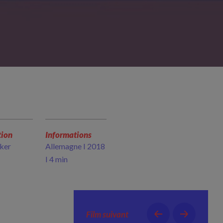
tion
Informations
cker
Allemagne I 2018
I 4 min
Film suivant