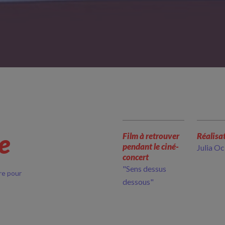
e
Film à retrouver
Réalisa
pendant le ciné-
Julia O
concert
"Sens dessus
ère pour
dessous"