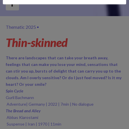
Thematic 2025
Thin-skinned
There are landscapes that can take your breath away,
feelings that can make you lose your mind, sensations that
can stir you up, bursts of delight that can carry you up to the
clouds. Am I overly sensitive? Or do I just feel moved? Is it my
heart? Or your smile?
Spin Cycle
Gurli Bachmann
Adventure| Germany | 2022 | 7min | No dialogue
The Bread and Alley
Abbas Kiarostami
Suspense | Iran | 1970 | 11min