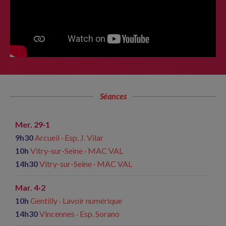
Séances
Mer. 29·1
9h30
Arcueil · Esp. J. Vilar
10h
Vitry-sur-Seine · MAC VAL
14h30
Vitry-sur-Seine · MAC VAL
Mar. 4·2
10h
Gentilly · Lavoir numérique
14h30
Vincennes · Esp. Sorano