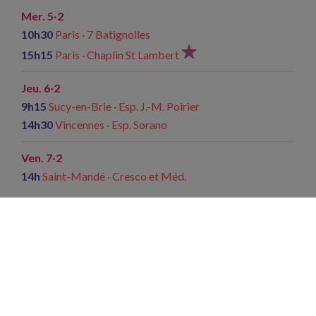
Mer. 5·2
10h30
Paris · 7 Batignolles
15h15
Paris · Chaplin St Lambert
Jeu. 6·2
9h15
Sucy-en-Brie · Esp. J.-M. Poirier
14h30
Vincennes · Esp. Sorano
Ven. 7·2
14h
Saint-Mandé · Cresco et Méd.
Sam. 8·2
10h30
Paris · 7 Batignolles
10h30
Villeneuve-Saint-Georges · Méd. J. Ferrat
Dim. 9·2
10h30
Paris · 7 Batignolles