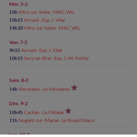
Mer. 5·2
10h
Vitry-sur-Seine · MAC VAL
10h15
Arcueil · Esp. J. Vilar
14h30
Vitry-sur-Seine · MAC VAL
Ven. 7·2
9h15
Arcueil · Esp. J. Vilar
10h15
Sucy-en-Brie · Esp. J.-M. Poirier
Sam. 8·2
14h
Vincennes · Le Vincennes
Dim. 9·2
10h45
Cachan · La Pléiade
11h
Nogent-sur-Marne · Le Royal Palace
Lun. 10·2