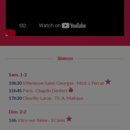
Séances
Sam. 1·2
10h30
Villeneuve-Saint-Georges · Méd. J. Ferrat
15h45
Paris · Chaplin Denfert
17h30
Chevilly-Larue · Th. A. Malraux
Dim. 2·2
16h
Vitry-sur-Seine · 3 Cinés