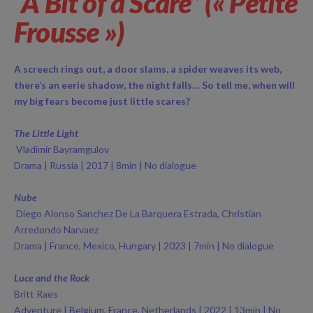
“A Bit of a Scare” (« Petite
Frousse »)
A screech rings out, a door slams, a spider weaves its web,
there’s an eerie shadow, the night falls… So tell me, when will
my big fears become just little scares?
The Little Light
Vladimir Bayramgulov
Drama | Russia | 2017 | 8min | No dialogue
Nube
Diego Alonso Sanchez De La Barquera Estrada, Christian
Arredondo Narvaez
Drama | France, Mexico, Hungary | 2023 | 7min | No dialogue
Luce and the Rock
Britt Raes
Adventure | Belgium, France, Netherlands | 2022 | 13min | No