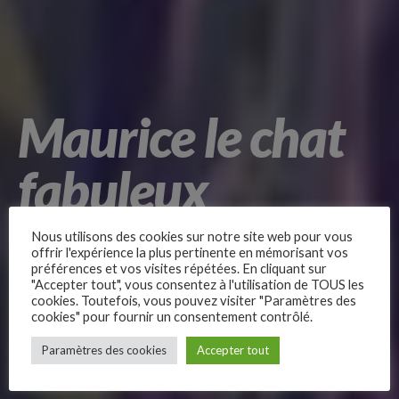
Maurice le chat
fabuleux
Nous utilisons des cookies sur notre site web pour vous
offrir l'expérience la plus pertinente en mémorisant vos
préférences et vos visites répétées. En cliquant sur
"Accepter tout", vous consentez à l'utilisation de TOUS les
cookies. Toutefois, vous pouvez visiter "Paramètres des
Quelles histoires extraordinaires vivent nos amis à poils
cookies" pour fournir un consentement contrôlé.
–
quand nous quittons la maison ? Pour le savoir, glissons-
Paramètres des cookies
Accepter tout
nous dans la peau d’un chat ! Et pas n’importe lequel …
Follow Us
Maurice le Fabuleux !