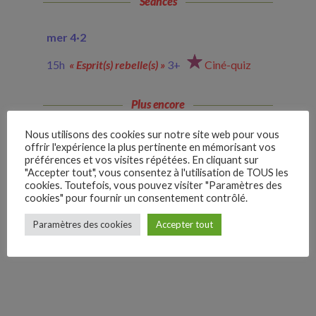
Séances
mer 4·
2
15h
« Esprit(s) rebelle(s) »
3+
Ciné-quiz
Plus encore
Nous utilisons des cookies sur notre site web pour vous
+ d
’
autres séances à venir
« Esprit(s) rebelle(s) »
offrir l'expérience la plus pertinente en mémorisant vos
3+
préférences et vos visites répétées. En cliquant sur
"Accepter tout", vous consentez à l'utilisation de TOUS les
cookies. Toutefois, vous pouvez visiter "Paramètres des
Agenda
cookies" pour fournir un consentement contrôlé.
–
Paramètres des cookies
Accepter tout
Follow Us