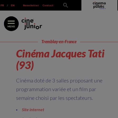
Skip
FR
/
EN
Newsletter
Contact
to
content
Tremblay-en-France
Cinéma Jacques Tati
(93)
Cinéma doté de 3 salles proposant une
programmation variée et un film par
semaine choisi par les spectateurs.
Site internet