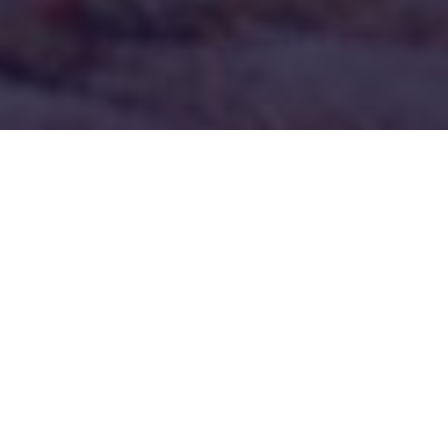
Séances :
Vendredi 26 janvier
14h
Fontenay-sous-Bois
·
Le Kosmos