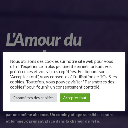
L’Amour du
monde
Nous utilisons des cookies sur notre site web pour vous
offrir l'expérience la plus pertinente en mémorisant vos
préférences et vos visites répétées. En cliquant sur
"Accepter tout", vous consentez à l'utilisation de TOUS les
cookies. Toutefois, vous pouvez visiter "Paramètres des
cookies" pour fournir un consentement contrôlé.
–
Paramètres des cookies
Accepter tout
Follow Us
Sélectionné au Berlinale,
L’Amour du monde
dépeint les
moments de vie de Margaux, Juliette et de Joël, tous unis
par une même absence. Un coming of age sensible, tendre
et lumineux prenant place dans la chaleur de l’été.