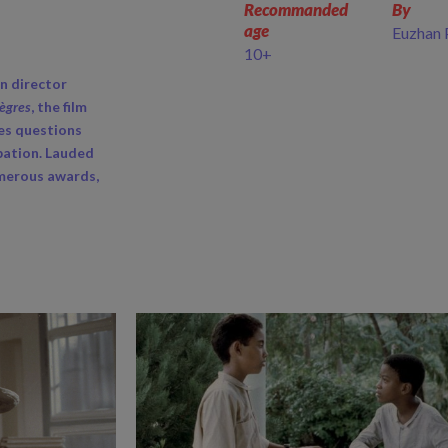
Recommanded
By
age
Euzhan 
10+
an director
ègres
, the film
ses questions
pation. Lauded
numerous awards,