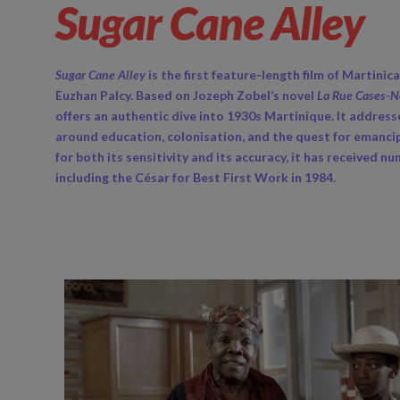
Sugar Cane Alley
Sugar Cane Alley
is the first feature-length film of Martinic
Euzhan Palcy. Based on Jozeph Zobel’s novel
La Rue Cases-N
offers an authentic dive into 1930s Martinique. It addres
around education, colonisation, and the quest for emanci
for both its sensitivity and its accuracy, it has received 
including the César for Best First Work in 1984.