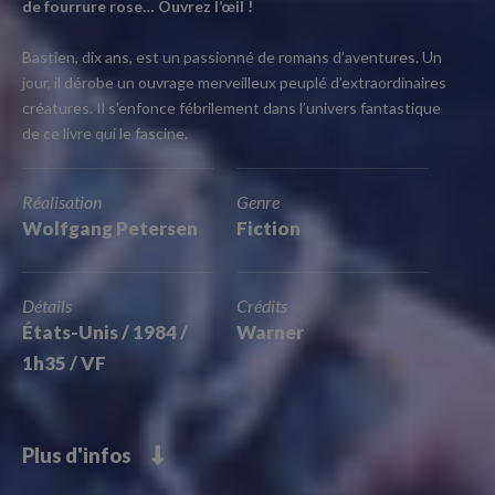
de fourrure rose… Ouvrez l’œil !
Bastien, dix ans, est un passionné de romans d’aventures. Un
jour, il dérobe un ouvrage merveilleux peuplé d’extraordinaires
créatures. Il s’enfonce fébrilement dans l’univers fantastique
de ce livre qui le fascine.
Réalisation
Genre
Wolfgang Petersen
Fiction
Détails
Crédits
États-Unis / 1984 /
Warner
1h35 / VF
Plus d'infos