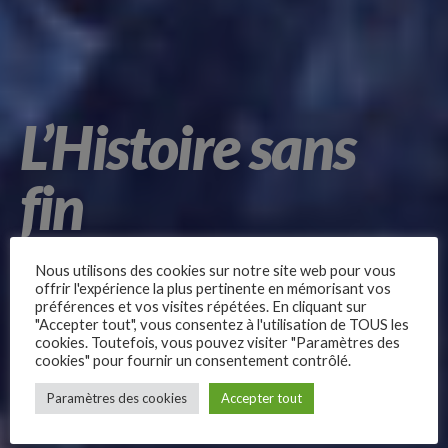
L’Histoire sans
fin
Nous utilisons des cookies sur notre site web pour vous
offrir l'expérience la plus pertinente en mémorisant vos
préférences et vos visites répétées. En cliquant sur
"Accepter tout", vous consentez à l'utilisation de TOUS les
L’Histoire sans fin
est une adaptation du roman de
Michael
cookies. Toutefois, vous pouvez visiter "Paramètres des
cookies" pour fournir un consentement contrôlé.
Ende… dont le tournage de celui-ci a été une sacrée
–
aventure ! Pour créer
Falkore
au cinéma, une créature
Paramètres des cookies
Accepter tout
Follow Us
motorisée a été imaginée ! Elle mesurait 13 mètres de
long et était recouverte de 6 000 écailles en plastique et