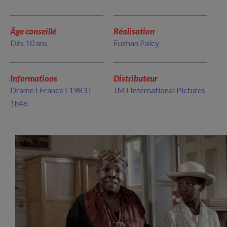
Âge conseillé
Réalisation
Dès 10 ans
Euzhan Palcy
Informations
Distributeur
Drame I France I 1983 I
JMJ International Pictures
1h46