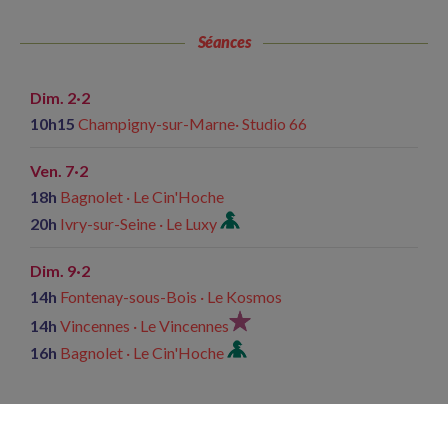
Séances
Dim. 2·2
10h15
Champigny-sur-Marne· Studio 66
Ven. 7·2
18h
Bagnolet · Le Cin'Hoche
20h
Ivry-sur-Seine · Le Luxy
Dim. 9·2
14h
Fontenay-sous-Bois · Le Kosmos
14h
Vincennes · Le Vincennes
16h
Bagnolet · Le Cin'Hoche