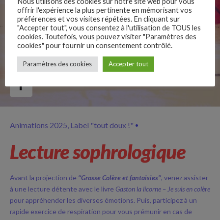
Nous utilisons des cookies sur notre site web pour vous
offrir l'expérience la plus pertinente en mémorisant vos
préférences et vos visites répétées. En cliquant sur
"Accepter tout", vous consentez à l'utilisation de TOUS les
cookies. Toutefois, vous pouvez visiter "Paramètres des
cookies" pour fournir un consentement contrôlé.
–
Paramètres des cookies
Accepter tout
Follow Us
Animations 2025
Label "tout doux !"
Lecture sophrologique
Avant la projection de
‘‘Grosse Colère et fantaisies’’
, venez assister
à une lecture détente avec le livre
Gaston la licorne – Je suis en colère
pour appréhender les diverses émotions. Puis, participez à un
rapide exercice de respiration pour vous prémunir en cas de