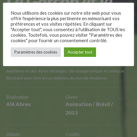
Le Garçon et le
Monde
Nous utilisons des cookies sur notre site web pour vous
offrir l'expérience la plus pertinente en mémorisant vos
préférences et vos visites répétées. En cliquant sur
"Accepter tout", vous consentez à l'utilisation de TOUS les
cookies. Toutefois, vous pouvez visiter "Paramètres des
cookies" pour fournir un consentement contrôlé.
–
Paramètres des cookies
Accepter tout
Follow Us
À la recherche de son père, un garçon quitte son village et
découvre un monde fantastique dominé par des animaux-
machines et des êtres étranges. Un voyage lyrique et onirique
illustrant avec brio les problèmes du monde moderne.
Réalisation
Genre
Alê Abreu
Animation / Brésil /
2013
Détails
Crédits