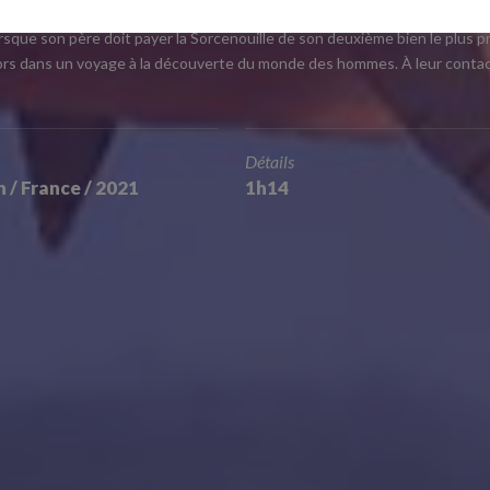
rsque son père doit payer la Sorcenouille de son deuxième bien le plus préci
e alors dans un voyage à la découverte du monde des hommes. À leur contact, 
Détails
 / France / 2021
1h14