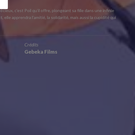
eux, c’est Poil qu’il offre, plongeant sa fille dans une infinie
elle apprendra l’amitié, la solidarité, mais aussi la cupidité qui
Crédits
Gebeka Films