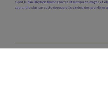
avant le film
Sherlock Junior
. Ouvrez et manipulez images et ob
apprendre plus sur cette époque et le cinéma des premières 
Mercredi 5 février
14h
Le Forum
·
Boissy-Saint-Léger
Sherlock Junior
Pour plus d'informations :