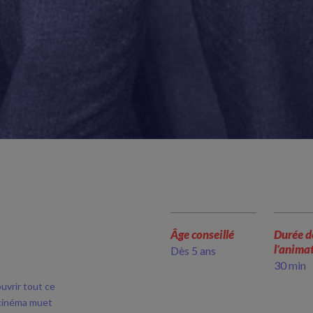
Âge conseillé
Durée d
l'anima
Dès 5 ans
30 min
uvrir tout ce
u cinéma muet