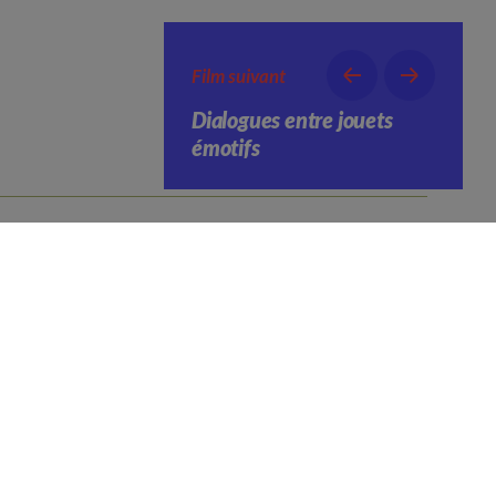
Film suivant
Dialogues entre jouets
émotifs