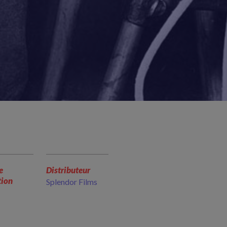
e
Distributeur
tion
Splendor Films