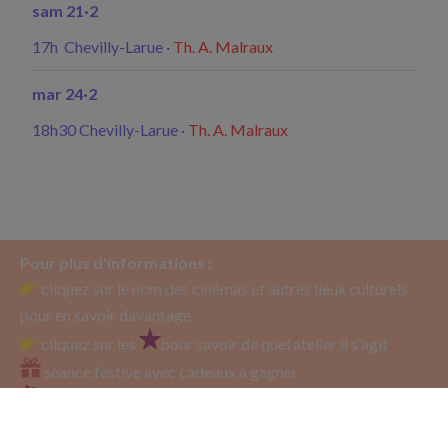
sam 21·2
17h Chevilly-Larue
·
Th. A. Malraux
mar 24·2
18h30 Chevilly-Larue
·
Th. A. Malraux
Pour plus d'informations :
cliquez sur le nom des cinémas et autres lieux culturels
pour en savoir davantage
cliquez sur les
pour savoir de quel atelier il s'agit
séance festive avec cadeaux à gagner
goûter offert