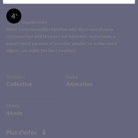
Unpublished
Meet some incredible families who illustrate diverse
relationships and broaden our horizons. Sometimes a
good friend, parents of another gender, or a cherished
object can make the best families!
Directors
Genre
Collective
Animation
Details
44 min
Plus d'infos