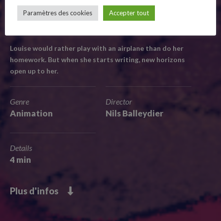
Paramètres des cookies
Accepter tout
De Nils Balleydier
Follow Us
Animation / France / 2020 / 4 min
Louise would rather play with an airplane than do her
homework. But when she starts writing, new horizons
open up to her.
Genre
Director
Animation
Nils Balleydier
Details
4 min
Plus d'infos