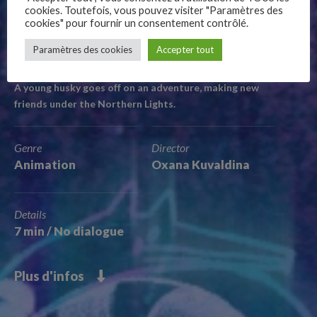
cookies. Toutefois, vous pouvez visiter "Paramètres des
cookies" pour fournir un consentement contrôlé.
–
by Oxana Kuvaldina
Paramètres des cookies
Accepter tout
Follow Us
Animation / Russia / 2020 / 7 min / No Dialogue
A young husky goes off on an adventure, making new
friends under the Northern Lights.
Genre
Director
Animation
Oxana Kuvaldina
Details
7 min / No dialogue
Plus d'infos