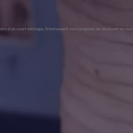
oins d’un court métrage, l’intervenant vous propose de découvrir les mul