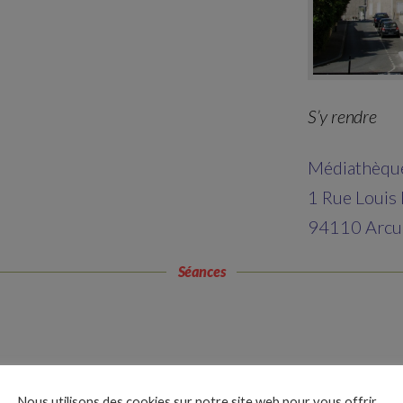
S’y rendre
Médiathèque
1 Rue Louis 
94110 Arcue
Séances
Nous utilisons des cookies sur notre site web pour vous offrir