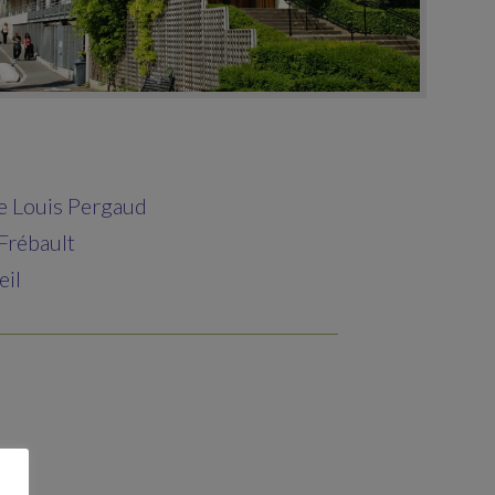
 Louis Pergaud
Frébault
il