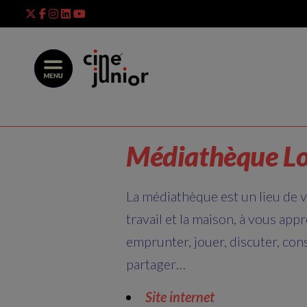
Skip
to
content
Médiathèque Lo
La médiathèque est un lieu de vi
travail et la maison, à vous appr
emprunter, jouer, discuter, consu
partager…
Site internet