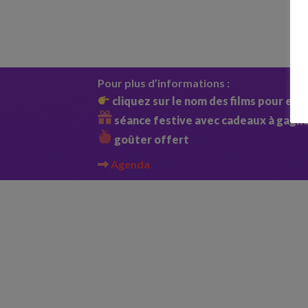
Pour plus d’informations :
cliquez sur le nom des films pour en 
séance festive avec cadeaux à gagn
goûter offert
Agenda