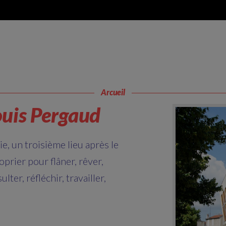
Arcueil
uis Pergaud
e, un troisième lieu après le
oprier pour flâner, rêver,
lter, réfléchir, travailler,