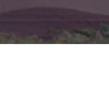
Après t'être envolé·e avec
Le Voyage dans la lune
, à toi
de fabriquer ta fusée !
Pour ceci il te faudra :