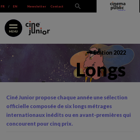
Skip
FR
/
EN
Newsletter
Contact
to
content
Edition 2022
Longs
métrages en
Ciné Junior propose chaque année une sélection
compétition
officielle composée de six longs métrages
internationaux inédits ou en avant-premières qui
concourent pour cinq prix.