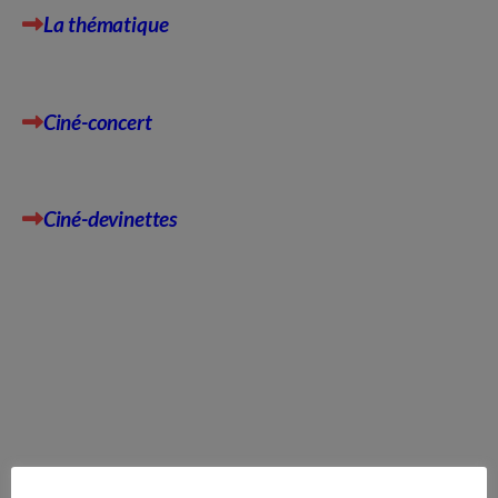
La thématique
Ciné-concert
Ciné-devinettes