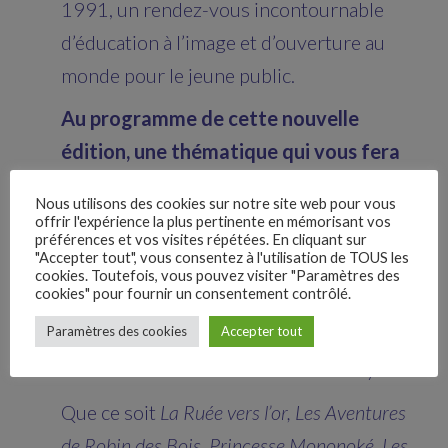
1991, un rendez-vous incontournable
d’éducation à l’image et d’ouverture au
monde pour le jeune public.
Au programme de cette nouvelle
édition, une thématique qui vous fera
voyager :
« À l’Aventure ! »
Nous utilisons des cookies sur notre site web pour vous
offrir l'expérience la plus pertinente en mémorisant vos
Parfois, un accident ou un heureux hasard,
préférences et vos visites répétées. En cliquant sur
peut être le début d’une grande aventure !
"Accepter tout", vous consentez à l'utilisation de TOUS les
cookies. Toutefois, vous pouvez visiter "Paramètres des
cookies" pour fournir un consentement contrôlé.
Avec du courage, des amis intrépides et un
–
Paramètres des cookies
Accepter tout
sac à dos bien rempli, le grand saut vers
Follow Us
l’inconnu devient une formidable odyssée !
Que ce soit
La Ruée vers l’or, Les Aventures
de Robin des Bois, Princesse Mononoké, Les