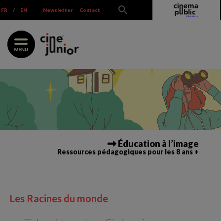
Skip
FR
/
EN
Newsletter
Contact
to
content
Éducation à l’image
Ressources pédagogiques pour les 8 ans +
Les Racines du monde