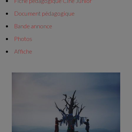
Fiche pédagogique Ciné Junior
Document pédagogique
Bande annonce
Photos
Affiche