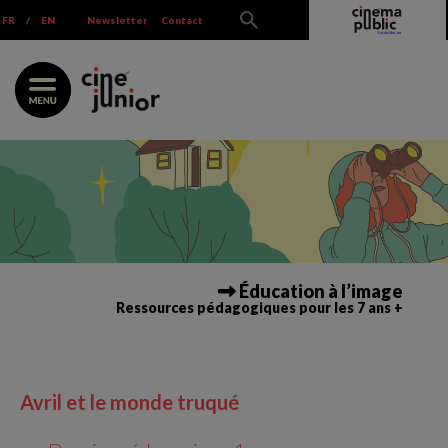
Skip
FR
/
EN
Newsletter
Contact
to
content
Éducation à l’image
Ressources pédagogiques pour les 7 ans +
Avril et le monde truqué