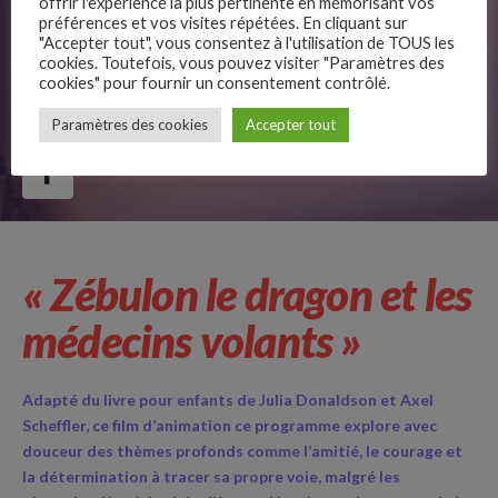
offrir l'expérience la plus pertinente en mémorisant vos
préférences et vos visites répétées. En cliquant sur
"Accepter tout", vous consentez à l'utilisation de TOUS les
cookies. Toutefois, vous pouvez visiter "Paramètres des
cookies" pour fournir un consentement contrôlé.
–
Paramètres des cookies
Accepter tout
Follow Us
« Zébulon le dragon et les
médecins volants »
Adapté du livre pour enfants de Julia Donaldson et Axel
Scheffler, ce film d’animation ce programme explore avec
douceur des thèmes profonds comme l’amitié, le courage et
la détermination à tracer sa propre voie, malgré les