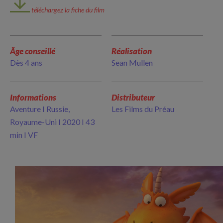
téléchargez la fiche du film
Âge conseillé
Réalisation
Dès 4 ans
Sean Mullen
Informations
Distributeur
Aventure I Russie,
Les Films du Préau
Royaume-Uni I 2020 I 43
min I VF