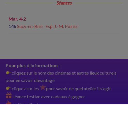
Séances
Mar. 4·2
14h
Sucy-en-Brie · Esp. J.-M. Poirier
Pour plus d'informations :
cliquez sur le nom des cinémas et autres lieux culturels
pour en savoir davantage
cliquez sur les
pour savoir de quel atelier il s'agit
séance festive avec cadeaux à gagner
goûter offert