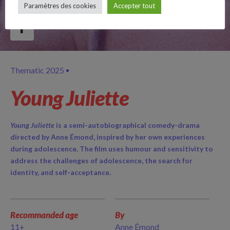
Paramètres des cookies
Accepter tout
Follow Us
Thematic 2025
Young Juliette
Young Juliette
is a semi-autobiographical comedy-drama
directed by Anne Émond, inspired by her own experiences
during adolescence. The film uses humour and sensitivity to
address the challenges of adolescence, the search for
identity, and self-acceptance.
Recommanded age
By
11+
Anne Émond