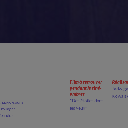
Film à retrouver
Réalisa
pendant le ciné-
Jadwig
ombres
Kowals
"Des étoiles dans
chauve-souris
les yeux"
es rouages
ien plus