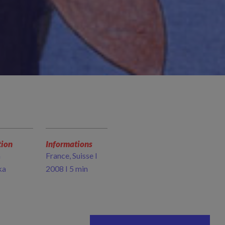
tion
Informations
a
France, Suisse I
ka
2008 I 5 min