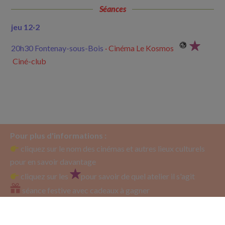
Séances
jeu 12·2
20h30 Fontenay-sous-Bois
· Cinéma Le Kosmos
Ciné-club
Pour plus d'informations :
cliquez sur le nom des cinémas et autres lieux culturels
pour en savoir davantage
cliquez sur les
pour savoir de quel atelier il s'agit
séance festive avec cadeaux à gagner
goûter offert