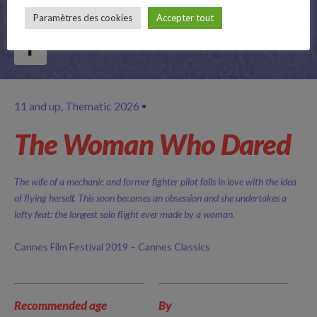
Paramètres des cookies
Accepter tout
Follow Us
11 and up
Thematic 2026
The Woman Who Dared
The wife of a mechanic and former fighter pilot falls in love with the idea
of flying herself. This soon becomes an obsession and she undertakes a
lofty feat: the longest solo flight ever made by a woman.
Cannes Film Festival 2019 – Cannes Classics
Recommended age
By