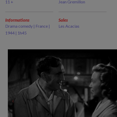
11 +
Jean Gremillon
Informations
Sales
Drama comedy | France |
Les Acacias
1944 | 1h45